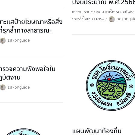
ปีงบประมาณ พ.ศ.256
menu
,
รายงานผลการบริหารและพัฒนา
ประจำปีงบประมาณ
sakongui
บาะแสป้ายโฆษณาหรือสิ่ง
ดที่รุกล้ำทางสาธารณะ
sakonguide
ำรวจความพึงพอใจใน
ิบัติงาน
sakonguide
แผนพัฒนาท้องถิ่น