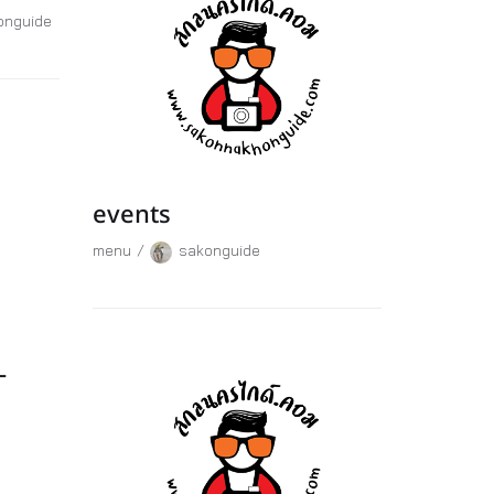
onguide
events
menu
sakonguide
-