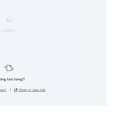
Loading...
ing too long?
ment
|
Open in new tab