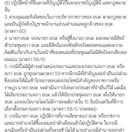
(6) ปฏิบัติหน้าที่อื่นตามที่บัญญัติไว้ในพระราชบัญญัตินี้ และกฎหมาย
อื่น
3. ควบคุมและรับผิดชอบในการบริหารราชการของ อบต. ตามกฎหมาย
และเป็นผู้บังคับบัญชาพนักงานส่วนตำบลและลูกจ้างของ อบต.
(มาตรา 60)
4. นายก อบต. รองนายก อบต. หรือผู้ซึ่งนายก อบต. มอบหมายมีสิทธิ
เข้าประชุมสภา อบต. และมีสิทธิแถลงข้อเท็จจริงตลอดจนแสดงความ
คิดเห็นเกี่ยวกับงานในหน้าที่ของตนต่อที่ประชุมแต่ไม่มีสิทธิออกเสียงลง
คะแนน (มาตรา 58/6)
5. กรณีที่ไม่มีผู้ดำรงตำแหน่งประธานและรองประธานสภา อบต. หรือ
สภา อบต. ถูกยุบตามมาตรา 53 หากมีกรณีที่สำคัญและจำเป็นเร่งด่วน
ซึ่งปล่อยให้เนิ่นช้าไปจะกระทบต่อประโยชน์สำคัญของราชการหรือ
ราษฎร นายก อบต. จะดำเนินการไปพลางก่อนเท่าที่จำเป็นก็ได้ แต่เมื่อ
ได้เลือกประธานสภา อบต. แล้วให้เรียกประชุมสภา อบต. เพื่อให้นายก
อบต. แถลงนโยบายโดยไม่มีการลงมติภายใน 15 วันนับแต่วันที่มีการ
เลือกตั้งประธานสภา อบต. (มาตรา 58/5 วรรคสอง)
6. กรณีนายก อบต. ปฏิบัติการที่อาจเสียหายแก่ อบต. หรือราชการ
และนายอำเภอได้ชี้แจงแนะนำตักเตือนแล้วไม่ปฏิบัติตาม ในกรณี
ฉุกเฉินหรือจำเป็นเร่งด่วนที่จะรอช้าไม่ได้ นายอำเภอมีอำนาจออกคำ