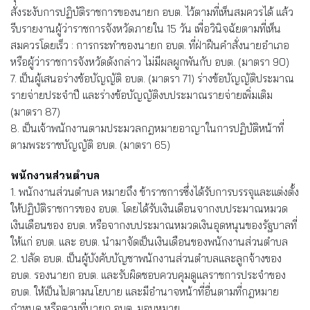
สั่งระงับการปฏิบัติราชการของนายก อบต. ไว้ตามที่เห็นสมควรได้ แล้ว
รีบรายงานผู้ว่าราชการจังหวัดภายใน 15 วัน เพื่อวินิจฉัยตามที่เห็น
สมควรโดยเร็ว : การกระทำของนายก อบต. ที่ฝ่าฝืนคำสั่งนายอำเภอ
หรือผู้ว่าราชการจังหวัดดังกล่าว ไม่มีผลผูกพันกับ อบต. (มาตรา 90)
7. เป็นผู้เสนอร่างข้อบัญญัติ อบต. (มาตรา 71) ร่างข้อบัญญัติประมาณ
รายจ่ายประจำปี และร่างข้อบัญญัติงบประมาณรายจ่ายเพิ่มเติม
(มาตรา 87)
8. เป็นเจ้าพนักงานตามประมวลกฎหมายอาญาในการปฏิบัติหน้าที่
ตามพระราชบัญญัติ อบต. (มาตรา 65)
พนักงานส่วนตำบล
1. พนักงานส่วนตำบล หมายถึง ข้าราชการซึ่งได้รับการบรรจุและแต่งตั้ง
ให้ปฏิบัติราชการของ อบต. โดยได้รับเงินเดือนจากงบประมาณหมวด
เงินเดือนของ อบต. หรือจากงบประมาณหมวดเงินอุดหนุนของรัฐบาลที่
ให้แก่ อบต. และ อบต. นำมาจัดเป็นเงินเดือนของพนักงานส่วนตำบล
2. ปลัด อบต. เป็นผู้บังคับบัญชาพนักงานส่วนตำบลและลูกจ้างของ
อบต. รองนายก อบต. และรับผิดชอบควบคุมดูแลราชการประจำของ
อบต. ให้เป็นไปตามนโยบาย และมีอำนาจหน้าที่อื่นตามที่กฎหมาย
กำหนด หรือตามที่นายก อบต. มอบหมาย