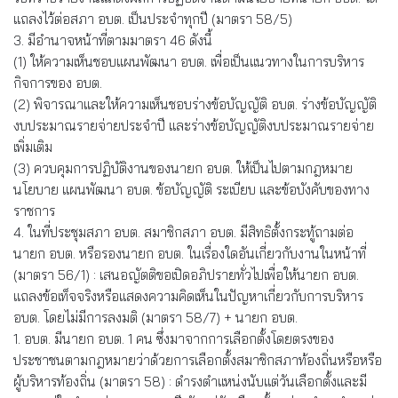
แถลงไว้ต่อสภา อบต. เป็นประจำทุกปี (มาตรา 58/5)
3. มีอำนาจหน้าที่ตามมาตรา 46 ดังนี้
(1) ให้ความเห็นชอบแผนพัฒนา อบต. เพื่อเป็นแนวทางในการบริหาร
กิจการของ อบต.
(2) พิจารณาและให้ความเห็นชอบร่างข้อบัญญัติ อบต. ร่างข้อบัญญัติ
งบประมาณรายจ่ายประจำปี และร่างข้อบัญญัติงบประมาณรายจ่าย
เพิ่มเติม
(3) ควบคุมการปฏิบัติงานของนายก อบต. ให้เป็นไปตามกฎหมาย
นโยบาย แผนพัฒนา อบต. ข้อบัญญัติ ระเบียบ และข้อบังคับของทาง
ราชการ
4. ในที่ประชุมสภา อบต. สมาชิกสภา อบต. มีสิทธิตั้งกระทู้ถามต่อ
นายก อบต. หรือรองนายก อบต. ในเรื่องใดอันเกี่ยวกับงานในหน้าที่
(มาตรา 56/1) : เสนอญัตติขอเปิดอภิปรายทั่วไปเพื่อให้นายก อบต.
แถลงข้อเท็จจริงหรือแสดงความคิดเห็นในปัญหาเกี่ยวกับการบริหาร
อบต. โดยไม่มีการลงมติ (มาตรา 58/7) + นายก อบต.
1. อบต. มีนายก อบต. 1 คน ซึ่งมาจากการเลือกตั้งโดยตรงของ
ประชาชนตามกฎหมายว่าด้วยการเลือกตั้งสมาชิกสภาท้องถิ่นหรือหรือ
ผู้บริหารท้องถิ่น (มาตรา 58) : ดำรงตำแหน่งนับแต่วันเลือกตั้งและมี