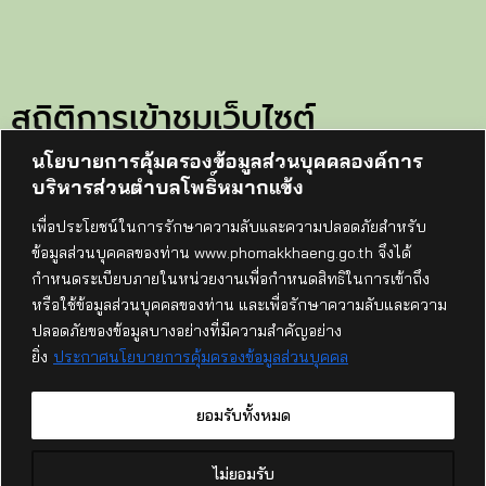
สถิติการเข้าชมเว็บไซต์
นโยบายการคุ้มครองข้อมูลส่วนบุคคลองค์การ
ทั้งหมด:
105757
บริหารส่วนตำบลโพธิ์หมากแข้ง
วันนี้:
59
เพื่อประโยชน์ในการรักษาความลับและความปลอดภัยสำหรับ
เมื่อวาน:
114
ข้อมูลส่วนบุคคลของท่าน www.phomakkhaeng.go.th จึงได้
เดือนนี้:
1356
กำหนดระเบียบภายในหน่วยงานเพื่อกำหนดสิทธิในการเข้าถึง
เริ่มนับ:
14-กรกฎาคม-68
หรือใช้ข้อมูลส่วนบุคคลของท่าน และเพื่อรักษาความลับและความ
ปลอดภัยของข้อมูลบางอย่างที่มีความสำคัญอย่าง
ที่อยู่ไปรษณีย์อิเล็กทรอนิกส์กลาง (อีเมลกลาง) e-mail
ยิ่ง
ประกาศนโยบายการคุ้มครองข้อมูลส่วนบุคคล
saraban@phomakkhaeng.go.th
องค์การบริหารส่วนตำบลโพธิ์หมากแข้ง
ยอมรับทั้งหมด
169
หมู่
13
บ้านโนนชมภู ตำบลโพธิ์หมากแข้ง อำเภอบึงโขงหลง จังหวัด
9
บึงกาฬ
38220
คุยกับ อบต.โพธิ์หมากแข้ง
โทรศัพท์ / โทรสาร :
042 490 569
ไม่ยอมรับ