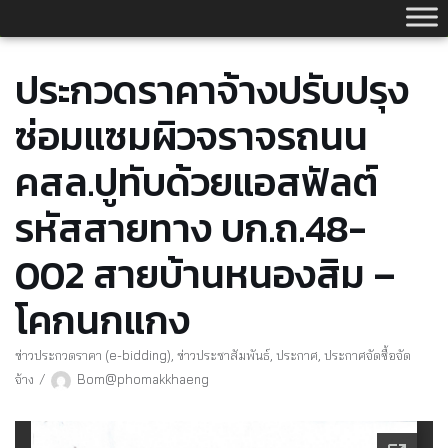
Skip
to
content
ประกวดราคาจ้างปรับปรุง
ซ่อมแซมผิวจราจรถนน
คสล.ปูทับด้วยแอสฟัลต์
รหัสสายทาง บก.ถ.48-
002 สายบ้านหนองสิม –
โคกนกแกง
ข่าวประกวดราคา (e-bidding)
,
ข่าวประชาสัมพันธ์
,
ประกาศ
,
ประกาศจัดซื้อจัด
จ้าง
Bom@phomakkhaeng