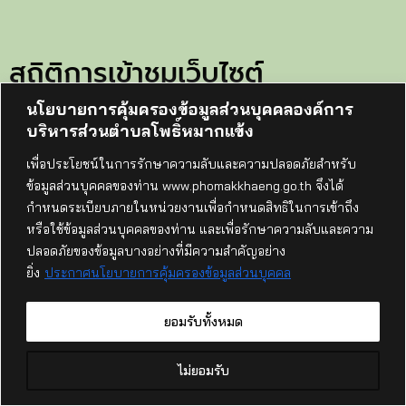
สถิติการเข้าชมเว็บไซต์
นโยบายการคุ้มครองข้อมูลส่วนบุคคลองค์การ
ทั้งหมด:
105735
บริหารส่วนตำบลโพธิ์หมากแข้ง
วันนี้:
37
เพื่อประโยชน์ในการรักษาความลับและความปลอดภัยสำหรับ
เมื่อวาน:
114
ข้อมูลส่วนบุคคลของท่าน www.phomakkhaeng.go.th จึงได้
เดือนนี้:
1334
กำหนดระเบียบภายในหน่วยงานเพื่อกำหนดสิทธิในการเข้าถึง
เริ่มนับ:
14-กรกฎาคม-68
หรือใช้ข้อมูลส่วนบุคคลของท่าน และเพื่อรักษาความลับและความ
ปลอดภัยของข้อมูลบางอย่างที่มีความสำคัญอย่าง
ที่อยู่ไปรษณีย์อิเล็กทรอนิกส์กลาง (อีเมลกลาง) e-mail
ยิ่ง
ประกาศนโยบายการคุ้มครองข้อมูลส่วนบุคคล
saraban@phomakkhaeng.go.th
องค์การบริหารส่วนตำบลโพธิ์หมากแข้ง
ยอมรับทั้งหมด
169
หมู่
13
บ้านโนนชมภู ตำบลโพธิ์หมากแข้ง อำเภอบึงโขงหลง จังหวัด
9
บึงกาฬ
38220
คุยกับ อบต.โพธิ์หมากแข้ง
โทรศัพท์ / โทรสาร :
042 490 569
ไม่ยอมรับ
OPEN